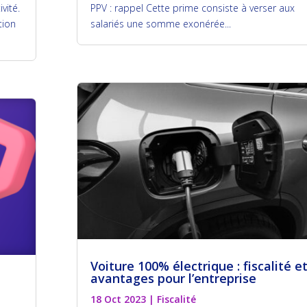
vité.
PPV : rappel Cette prime consiste à verser aux
tion
salariés une somme exonérée...
Voiture 100% électrique : fiscalité e
avantages pour l’entreprise
18 Oct 2023
|
Fiscalité